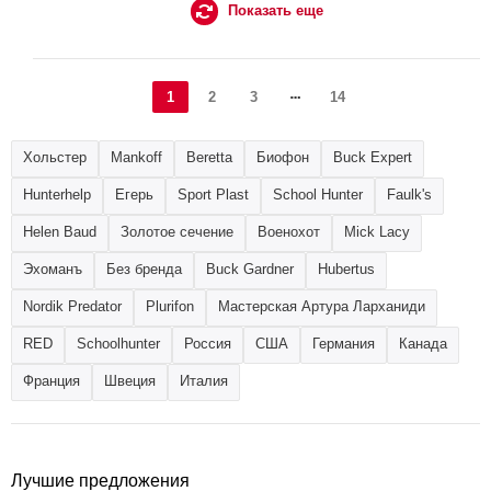
Показать еще
1
2
3
14
Хольстер
Mankoff
Beretta
Биофон
Buck Expert
Hunterhelp
Егерь
Sport Plast
School Hunter
Faulk's
Helen Baud
Золотое сечение
Военохот
Mick Lacy
Эхоманъ
Без бренда
Buck Gardner
Hubertus
Nordik Predator
Plurifon
Мастерская Артура Ларханиди
RED
Schoolhunter
Россия
США
Германия
Канада
Франция
Швеция
Италия
Лучшие предложения