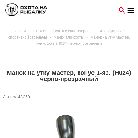
Главная
-
Каталог
-
Охота и самооборона
-
Аксессуары для
спортивной стрельбы
-
Манки для охоты
-
Манок на утку Мастер,
конус 1-яз. (H024) черно-прозрачный
Манок на утку Мастер, конус 1-яз. (H024)
черно-прозрачный
Артикул 43/860