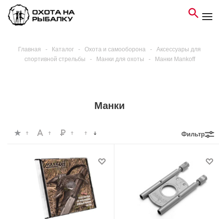
Главная
-
Каталог
-
Охота и самооборона
-
Аксессуары для
спортивной стрельбы
-
Манки для охоты
-
Манки Mankoff
Манки
Фильтр