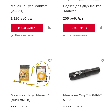
Манок на Гуся Mankoff
Подвес для двух манков
(2130/1)
"Mankoff"
1 190 руб. /шт
250 руб. /шт
В КОРЗИНУ
В КОРЗИНУ
Нет в наличии
Нет в наличии
Манок на Лису "Mankoff"
Манок на Утку "GOMAN"
(писк мыши)
5110