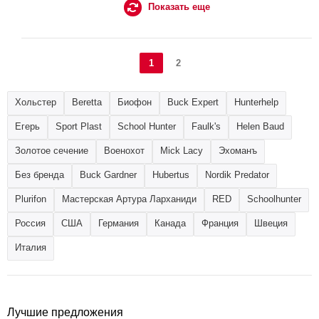
Показать еще
1
2
Хольстер
Beretta
Биофон
Buck Expert
Hunterhelp
Егерь
Sport Plast
School Hunter
Faulk's
Helen Baud
Золотое сечение
Военохот
Mick Lacy
Эхоманъ
Без бренда
Buck Gardner
Hubertus
Nordik Predator
Plurifon
Мастерская Артура Ларханиди
RED
Schoolhunter
Россия
США
Германия
Канада
Франция
Швеция
Италия
Лучшие предложения