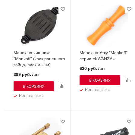
Манок на хищника
Манок на Утку "Mankoff"
"Mankoff" (крик раненного
серии «KWANZA»
зайца, писк мыши)
630 руб. /шт
399 руб. /шт
В КОРЗИНУ
В КОРЗИНУ
Нет в наличии
Нет в наличии