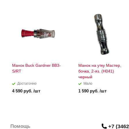
Манок Buck Gardner BB3-
Манок на утку Мастер,
S/RT
бочка, 2-яз. (H041)
черный
Достаточно
Мало
4 590 руб. /шт
1 590 руб. /шт
Помощь
+7 (3462