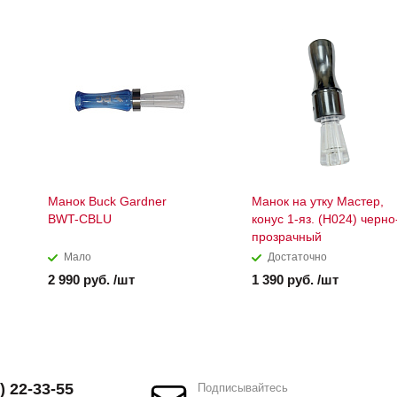
Манок Buck Gardner
Манок на утку Мастер,
BWT-CBLU
конус 1-яз. (H024) черно
прозрачный
Мало
Достаточно
2 990 руб. /шт
1 390 руб. /шт
) 22-33-55
Подписывайтесь