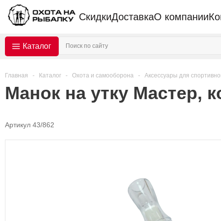
Скидки
Доставка
О компании
Ко
Каталог
Главная
-
Каталог
-
Охота и самооборона
-
Аксессуары для спортивно
Манок на утку Мастер, к
Артикул 43/862