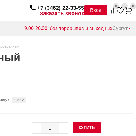
0
0
0
+7 (3462) 22-33-55
Вход
Заказать звонок
9.00-20.00, без перерывов и выходных
Сургут
 прозрачный
чный
ртикул
43/862
КУПИТЬ