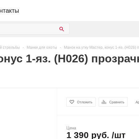
нтакты
й стрельбы
-
Манки для охоты
-
Манок на утку Мастер, конус 1-яз. (H026)
онус 1-яз. (H026) прозра
Отложить
Сравнить
А
Цена
1 390 руб. /шт