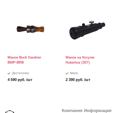
Манок Buck Gardner
Манок на Косулю
BWP-BRB
Hubertus (307)
Достаточно
Мало
4 590 руб. /шт
2 390 руб. /шт
Компания
Информация