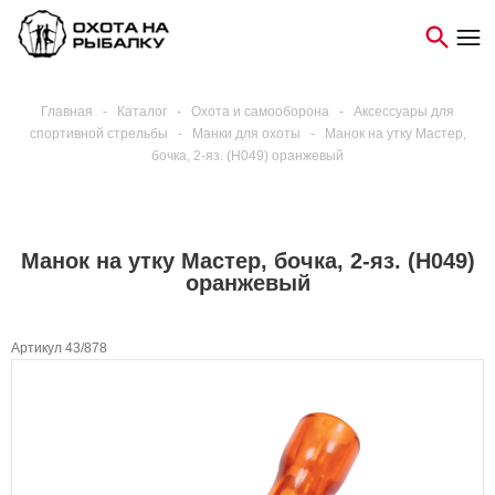
Главная
-
Каталог
-
Охота и самооборона
-
Аксессуары для
спортивной стрельбы
-
Манки для охоты
-
Манок на утку Мастер,
бочка, 2-яз. (H049) оранжевый
Манок на утку Мастер, бочка, 2-яз. (H049)
оранжевый
Артикул 43/878