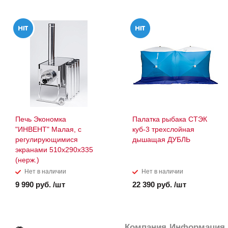
Печь Экономка
Палатка рыбака СТЭК
"ИНВЕНТ" Малая, с
куб-3 трехслойная
регулирующимися
дышащая ДУБЛЬ
экранами 510х290х335
(нерж.)
Нет в наличии
Нет в наличии
9 990 руб. /шт
22 390 руб. /шт
Компания
Информация