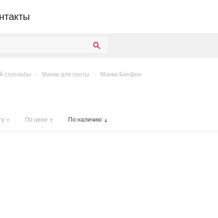
нтакты
й стрельбы
-
Манки для охоты
-
Манки Биофон
ту
По цене
По наличию