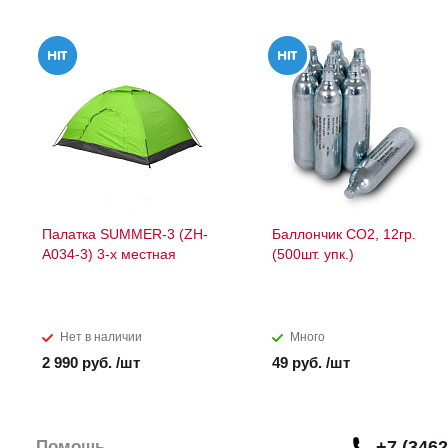
Палатка SUMMER-3 (ZH-
Баллончик СО2, 12гр.
A034-3) 3-х местная
(500шт. упк.)
Нет в наличии
Много
2 990 руб. /шт
49 руб. /шт
Помощь
+7 (3462