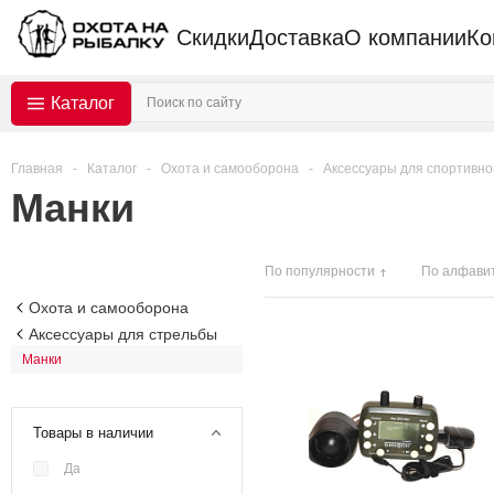
Скидки
Доставка
О компании
Ко
Каталог
Главная
-
Каталог
-
Охота и самооборона
-
Аксессуары для спортивно
Манки
По популярности
По алфави
Охота и самооборона
Аксессуары для стрельбы
Манки
Товары в наличии
Да