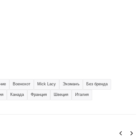
ние
Военохот
Mick Lacy
Эхоманъ
Без бренда
ия
Канада
Франция
Швеция
Италия