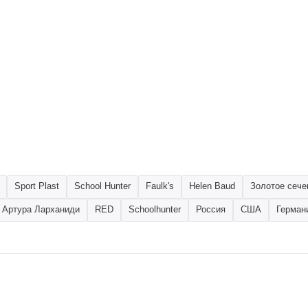
Sport Plast
School Hunter
Faulk's
Helen Baud
Золотое сече
 Артура Ларханиди
RED
Schoolhunter
Россия
США
Герман