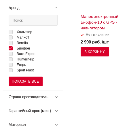
Бренд
Манок электронный
Биофон-10 с GPS -
навигатором
Хольстер
Нет в наличии
Mankoff
2 990 руб. /шт
Beretta
Биофон
В КОРЗИНУ
Buck Expert
Hunterhelp
Егерь
Sport Plast
ПОКАЗАТЬ ВСЕ
Страна-производитель
Гарантийный срок (мес.)
Материал