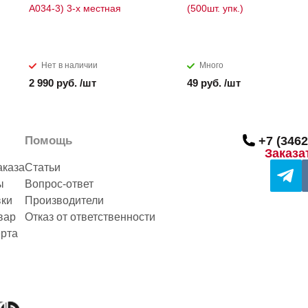
A034-3) 3-х местная
(500шт. упк.)
Нет в наличии
Много
2 990 руб. /шт
49 руб. /шт
Помощь
+7 (3462
Заказа
аказа
Статьи
ы
Вопрос-ответ
вки
Производители
вар
Отказ от ответственности
рта