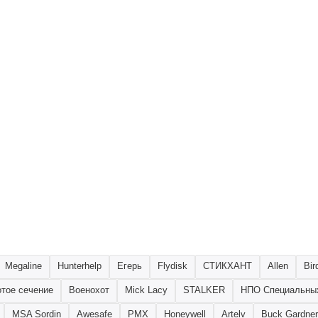
Megaline
Hunterhelp
Егерь
Flydisk
СТИКХАНТ
Allen
Bir
тое сечение
Военохот
Mick Lacy
STALKER
НПО Специальны
MSA Sordin
Awesafe
PMX
Honeywell
Artelv
Buck Gardner