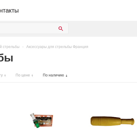
нтакты
й стрельбы
-
Аксессуары для стрельбы Франция
ьбы
ту
По цене
По наличию