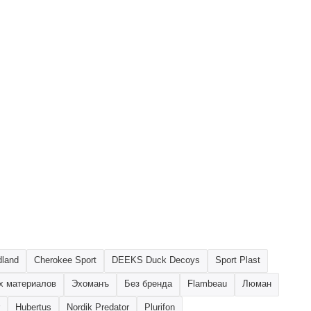
dland
Cherokee Sport
DEEKS Duck Decoys
Sport Plast
х материалов
Эхоманъ
Без бренда
Flambeau
Люман
Hubertus
Nordik Predator
Plurifon