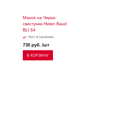
Манок на Чирка-
свистунка Helen Baud
BLI 64
Нет в наличии
730 руб. /шт
В КОРЗИНУ