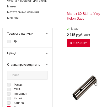
Чучела и профиля для охоты
Манки
Метательные машинки
Манок 60 BLI на Утку
Мишени
Helen Baud
Мало
Товары в наличии
2 115 руб. /шт
Да
В КОРЗИНУ
Бренд
Страна-производитель
Россия
США
Германия
Китай
Канада