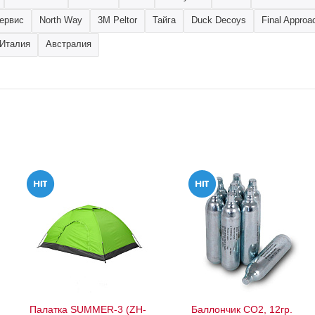
ервис
North Way
3M Peltor
Тайга
Duck Decoys
Final Approa
Италия
Австралия
Палатка SUMMER-3 (ZH-
Баллончик СО2, 12гр.