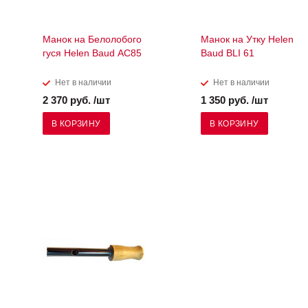
Манок на Белолобого
Манок на Утку Helen
гуся Helen Baud АС85
Baud BLI 61
Нет в наличии
Нет в наличии
2 370 руб. /шт
1 350 руб. /шт
В КОРЗИНУ
В КОРЗИНУ