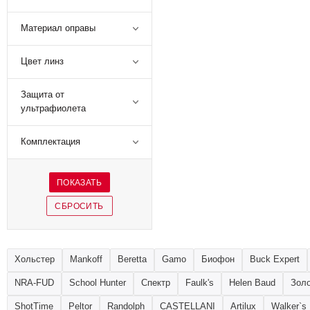
Материал оправы
Цвет линз
Защита от
ультрафиолета
Комплектация
Хольстер
Mankoff
Beretta
Gamo
Биофон
Buck Expert
NRA-FUD
School Hunter
Спектр
Faulk's
Helen Baud
Золо
ShotTime
Peltor
Randolph
CASTELLANI
Artilux
Walker`s