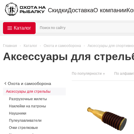
Скидки
Доставка
О компании
Ко
Каталог
Главная
-
Каталог
-
Охота и самооборона
-
Аксессуары для спортивно
Аксессуары для стрел
По популярности
По алфави
Охота и самооборона
Аксессуары для стрельбы
Разгрузочные жилеты
Наклейки на патроны
Наушники
Пулеулавливатели
Очки стрелковые