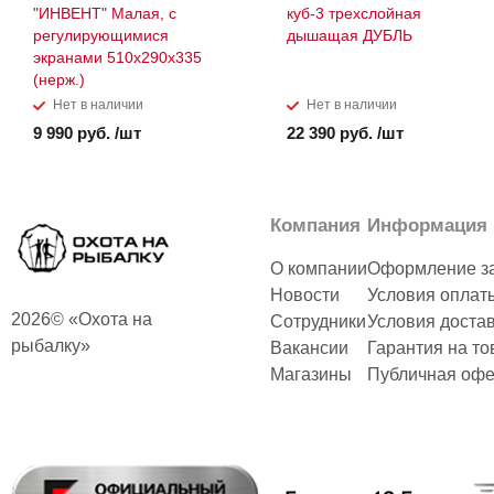
"ИНВЕНТ" Малая, с
куб-3 трехслойная
регулирующимися
дышащая ДУБЛЬ
экранами 510х290х335
(нерж.)
Нет в наличии
Нет в наличии
9 990 руб. /шт
22 390 руб. /шт
Компания
Информация
О компании
Оформление з
Новости
Условия оплат
2026© «Охота на
Сотрудники
Условия доста
рыбалку»
Вакансии
Гарантия на то
Магазины
Публичная офе