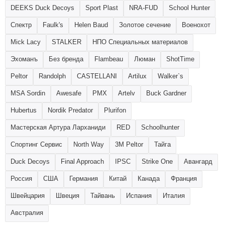
DEEKS Duck Decoys
Sport Plast
NRA-FUD
School Hunter
Спектр
Faulk's
Helen Baud
Золотое сечение
Военохот
Mick Lacy
STALKER
НПО Специальных материалов
Эхоманъ
Без бренда
Flambeau
Люман
ShotTime
Peltor
Randolph
CASTELLANI
Artilux
Walker`s
MSA Sordin
Awesafe
PMX
Artelv
Buck Gardner
Hubertus
Nordik Predator
Plurifon
Мастерская Артура Ларханиди
RED
Schoolhunter
Спортинг Сервис
North Way
3M Peltor
Тайга
Duck Decoys
Final Approach
IPSC
Strike One
Авангард
Россия
США
Германия
Китай
Канада
Франция
Швейцария
Швеция
Тайвань
Испания
Италия
Австралия