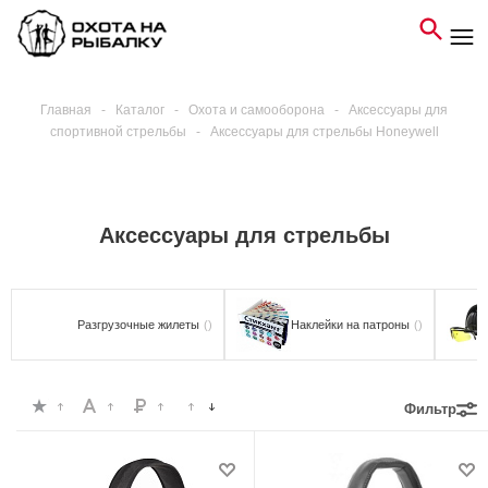
Главная
-
Каталог
-
Охота и самооборона
-
Аксессуары для
спортивной стрельбы
-
Аксессуары для стрельбы Honeywell
Аксессуары для стрельбы
Разгрузочные жилеты
()
Наклейки на патроны
()
Фильтр