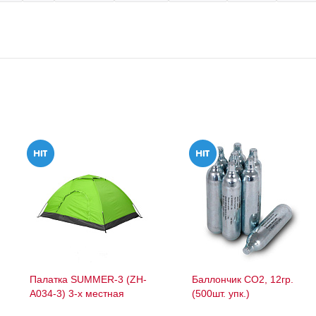
Палатка SUMMER-3 (ZH-
Баллончик СО2, 12гр.
A034-3) 3-х местная
(500шт. упк.)