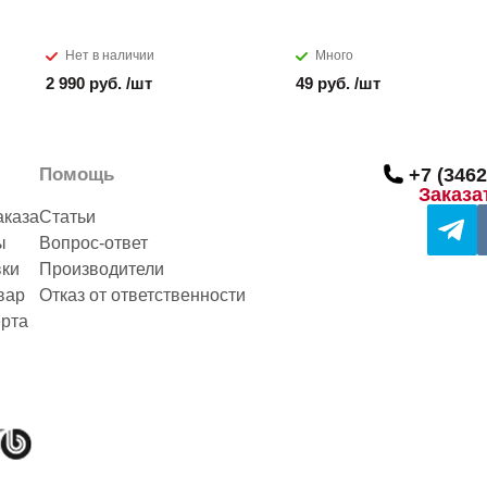
Нет в наличии
Много
2 990 руб. /шт
49 руб. /шт
Помощь
+7 (3462
Заказа
аказа
Статьи
ы
Вопрос-ответ
вки
Производители
вар
Отказ от ответственности
рта