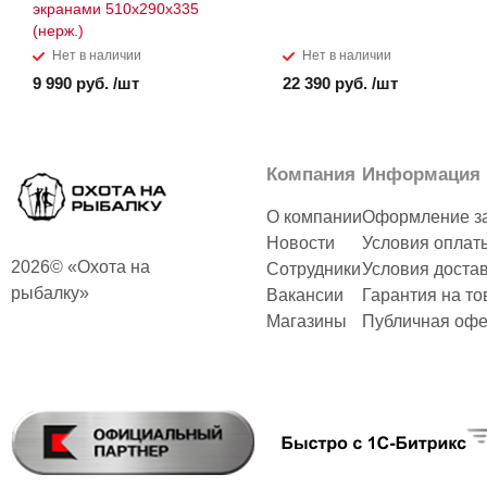
экранами 510х290х335
(нерж.)
Нет в наличии
Нет в наличии
9 990 руб. /шт
22 390 руб. /шт
Компания
Информация
О компании
Оформление з
Новости
Условия оплат
2026© «Охота на
Сотрудники
Условия доста
рыбалку»
Вакансии
Гарантия на то
Магазины
Публичная офе