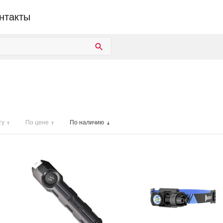
нтакты
ту
По цене
По наличию