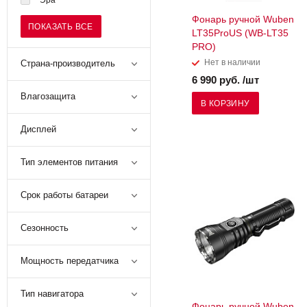
Эра
Фонарь ручной Wuben
ПОКАЗАТЬ ВСЕ
LT35ProUS (WB-LT35
PRO)
Нет в наличии
Страна-производитель
6 990 руб. /шт
Влагозащита
В КОРЗИНУ
Дисплей
Тип элементов питания
Срок работы батареи
Сезонность
Мощность передатчика
Тип навигатора
Фонарь ручной Wuben