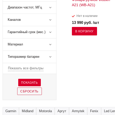
A21 (WB-A21)
Диапазон частот, МГц
Нет в наличии
Каналов
13 990 руб. /шт
В КОРЗИНУ
Гарантийный срок (мес.)
Материал
Типоразмер батареи
Показать все фильтры
Garmin
Midland
Motorola
Аргут
Armytek
Fenix
Led Le