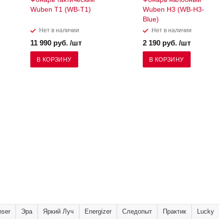
Wuben T1 (WB-T1)
Wuben H3 (WB-H3-
Blue)
Нет в наличии
Нет в наличии
11 990 руб. /шт
2 190 руб. /шт
В КОРЗИНУ
В КОРЗИНУ
nser
Эра
Яркий Луч
Energizer
Следопыт
Практик
Lucky