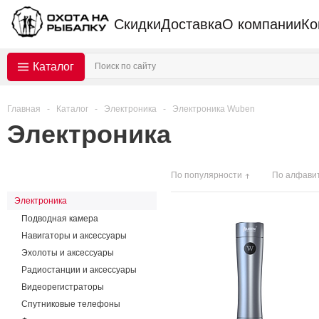
Скидки
Доставка
О компании
Ко
Каталог
Главная
-
Каталог
-
Электроника
-
Электроника Wuben
Электроника
По популярности
По алфави
Электроника
Подводная камера
Навигаторы и аксессуары
Эхолоты и аксессуары
Радиостанции и аксессуары
Видеорегистраторы
Спутниковые телефоны