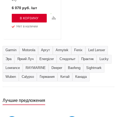
6 070 руб. /шт
В КОРЗИНУ
Нет в наличии
Garmin
Motorola
Аргут
Armytek
Fenix
Led Lenser
Эра
Яркий Луч
Energizer
Следопыт
Практик
Lucky
Lowrance
RAYMARINE
Deeper
Baofeng
Sightmark
Wuben
Calypso
Германия
Китай
Канада
Лучшие предложения