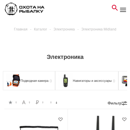
Главная
-
Каталог
-
Электроника
-
Электроника Midland
Электроника
Подводная камера
()
Навигаторы и аксессуары
()
Фильтр