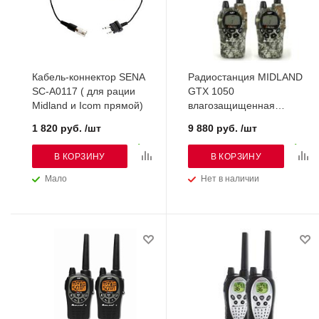
Кабель-коннектор SENA
Радиостанция MIDLAND
SC-A0117 ( для рации
GTX 1050
Midland и Icom прямой)
влагозащищенная
(блистер из 2-х р/ст)
1 820 руб. /шт
9 880 руб. /шт
В КОРЗИНУ
В КОРЗИНУ
Мало
Нет в наличии