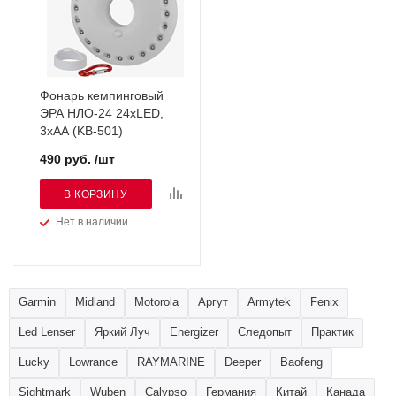
Фонарь кемпинговый
ЭРА НЛО-24 24xLED,
3xAA (KB-501)
490 руб. /шт
В КОРЗИНУ
Нет в наличии
Garmin
Midland
Motorola
Аргут
Armytek
Fenix
Led Lenser
Яркий Луч
Energizer
Следопыт
Практик
Lucky
Lowrance
RAYMARINE
Deeper
Baofeng
Sightmark
Wuben
Calypso
Германия
Китай
Канада