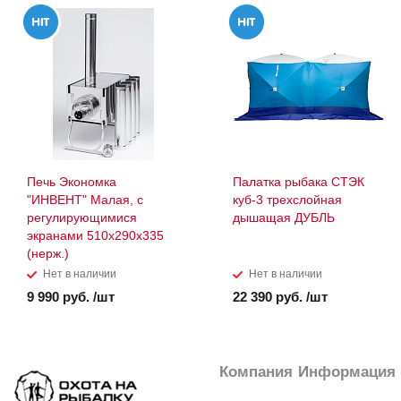
Печь Экономка
Палатка рыбака СТЭК
"ИНВЕНТ" Малая, с
куб-3 трехслойная
регулирующимися
дышащая ДУБЛЬ
экранами 510х290х335
(нерж.)
Нет в наличии
Нет в наличии
9 990 руб. /шт
22 390 руб. /шт
Компания
Информация