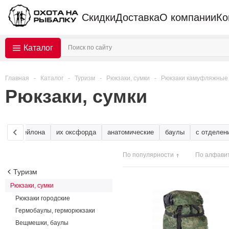
Скидки
Доставка
О компании
Ко
Каталог
Главная
-
Каталог
-
Туризм
-
Рюкзаки, сумки
-
Рюкзаки камуфляжные
Рюкзаки, сумки
из нейлона
их оксфорда
анатомические
баулы
с отделен
По популярности
По алфави
Туризм
Рюкзаки, сумки
Рюкзаки городские
Гермобаулы, герморюкзаки
Вещмешки, баулы