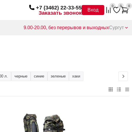
0
0
0
+7 (3462) 22-33-55
Вход
Заказать звонок
9.00-20.00, без перерывов и выходных
Сургут
00 л.
черные
синие
зеленые
хаки