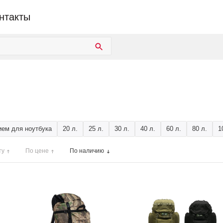
нтакты
ием для ноутбука
20 л.
25 л.
30 л.
40 л.
60 л.
80 л.
1
ту
По цене
По наличию