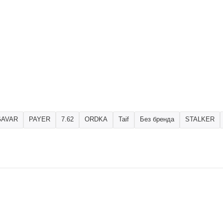
GAVAR
PAYER
7.62
ORDKA
Taif
Без бренда
STALKER