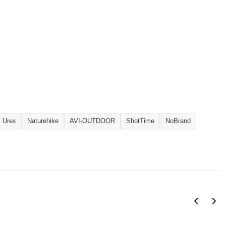
Urex
Naturehike
AVI-OUTDOOR
ShotTime
NoBrand