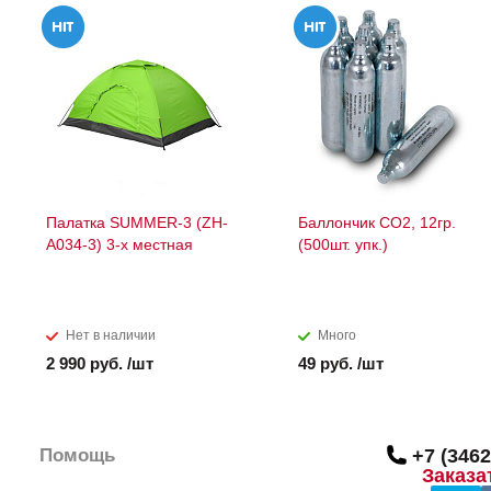
Палатка SUMMER-3 (ZH-
Баллончик СО2, 12гр.
A034-3) 3-х местная
(500шт. упк.)
Нет в наличии
Много
2 990 руб. /шт
49 руб. /шт
Помощь
+7 (3462
Заказа