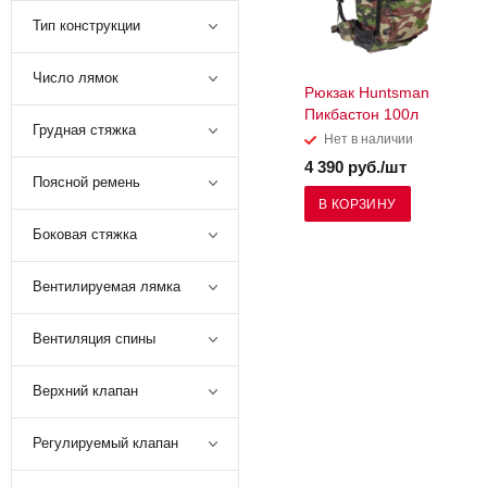
Тип конструкции
Число лямок
Рюкзак Huntsman
Пикбастон 100л
Грудная стяжка
Нет в наличии
4 390 руб./шт
Поясной ремень
В КОРЗИНУ
Боковая стяжка
Вентилируемая лямка
Вентиляция спины
Верхний клапан
Регулируемый клапан