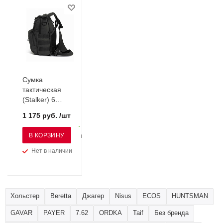
Сумка
тактическая
(Stalker) 6
л,черный
1 175 руб. /шт
В КОРЗИНУ
Нет в наличии
Хольстер
Beretta
Джагер
Nisus
ECOS
HUNTSMAN
GAVAR
PAYER
7.62
ORDKA
Taif
Без бренда