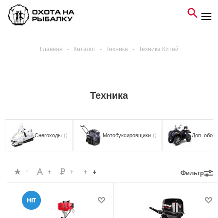
Главная
-
Каталог
-
Техника
-
Техника Китай
Техника
Снегоходы
()
Мотобуксировщики
()
Доп. обор
Фильтр