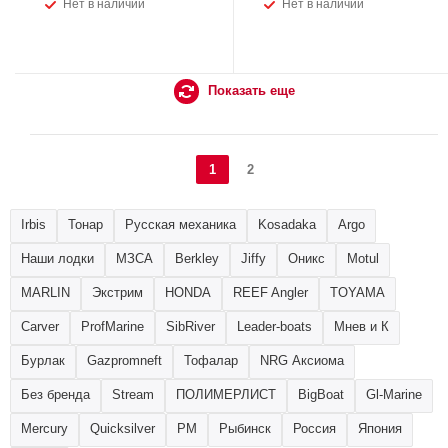
Нет в наличии
Нет в наличии
Показать еще
1
2
Irbis
Тонар
Русская механика
Kosadaka
Argo
Наши лодки
МЗСА
Berkley
Jiffy
Оникс
Motul
MARLIN
Экстрим
HONDA
REEF Angler
TOYAMA
Carver
ProfMarine
SibRiver
Leader-boats
Мнев и К
Бурлак
Gazpromneft
Тофалар
NRG Аксиома
Без бренда
Stream
ПОЛИМЕРЛИСТ
BigBoat
Gl-Marine
Mercury
Quicksilver
РМ
Рыбинск
Россия
Япония