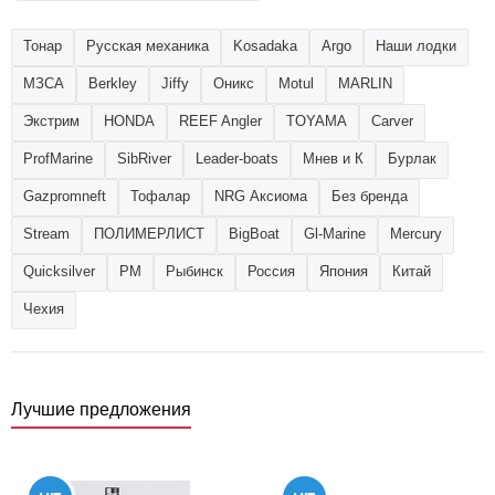
Тонар
Русская механика
Kosadaka
Argo
Наши лодки
МЗСА
Berkley
Jiffy
Оникс
Motul
MARLIN
Экстрим
HONDA
REEF Angler
TOYAMA
Carver
ProfMarine
SibRiver
Leader-boats
Мнев и К
Бурлак
Gazpromneft
Тофалар
NRG Аксиома
Без бренда
Stream
ПОЛИМЕРЛИСТ
BigBoat
Gl-Marine
Mercury
Quicksilver
РМ
Рыбинск
Россия
Япония
Китай
Чехия
Лучшие предложения