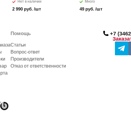
Нет в наличии
Много
2 990 руб. /шт
49 руб. /шт
Помощь
+7 (3462
Заказа
аказа
Статьи
ы
Вопрос-ответ
вки
Производители
вар
Отказ от ответственности
рта