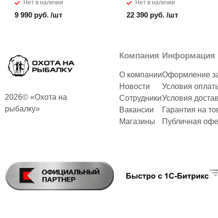
Нет в наличии
Нет в наличии
9 990 руб. /шт
22 390 руб. /шт
Компания
Информация
О компании
Оформление з
Новости
Условия оплат
2026© «Охота на
Сотрудники
Условия доста
рыбалку»
Вакансии
Гарантия на то
Магазины
Публичная офе