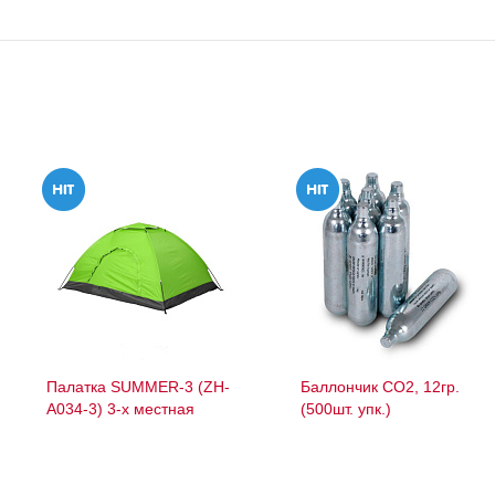
Палатка SUMMER-3 (ZH-
Баллончик СО2, 12гр.
A034-3) 3-х местная
(500шт. упк.)