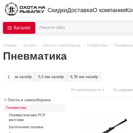
Скидки
Доставка
О компании
Ко
Каталог
Главная
-
Каталог
-
Охота и самооборона
-
Пневматика
-
Пневматика
Пневматика
4,5 мм калибр
5,5 мм калибр
6,35 мм калибр
По популярности
По алфави
Охота и самооборона
Пневматика
Пневматические PCP
винтовки
Баллончики газовые