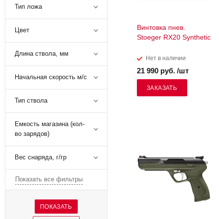
Тип ложа
Винтовка пнев.
Цвет
Stoeger RX20 Synthetic
Длина ствола, мм
Нет в наличии
21 990 руб. /шт
Начальная скорость м/с
ЗАКАЗАТЬ
Тип ствола
Емкость магазина (кол-
во зарядов)
Вес снаряда, г/гр
Показать все фильтры