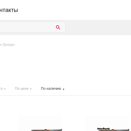
нтакты
 Stoeger
ту
По цене
По наличию