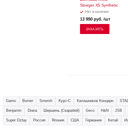
Stoeger X5 Synthetic
Нет в наличии
13 990 руб. /шт
ЗАКАЗАТЬ
Gamo
Borner
Smersh
Курс-С
Калашников Концерн
STA
Benjamin
Diana
Шершень (Скарабей)
Geco
H&N
JSB
Super Oztay
Россия
Япония
США
Германия
Китай
И