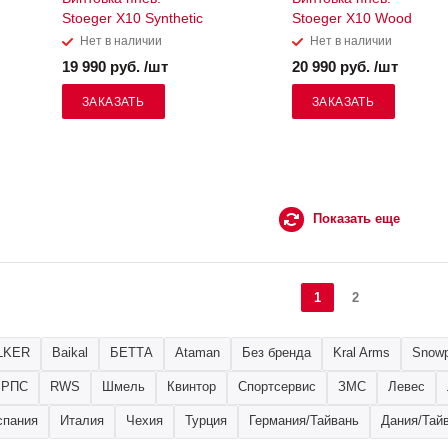
Stoeger X10 Synthetic
Stoeger X10 Wood
Нет в наличии
Нет в наличии
19 990 руб. /шт
20 990 руб. /шт
ЗАКАЗАТЬ
ЗАКАЗАТЬ
Показать еще
1
2
LKER
Baikal
БЕТТА
Ataman
Без бренда
Kral Arms
Snow
РПС
RWS
Шмель
Квинтор
Спортсервис
ЗМС
Левес
спания
Италия
Чехия
Турция
Германия/Тайвань
Дания/Тай