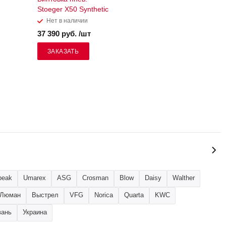
Stoeger X50 Synthetic
Нет в наличии
37 390 руб. /шт
ЗАКАЗАТЬ
peak
Umarex
ASG
Crosman
Blow
Daisy
Walther
Люман
Выстрел
VFG
Norica
Quarta
KWC
вань
Украина