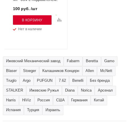
100 руб. /шт
В КОРЗИНУ
Нет в наличии
Ижевский Механический завод
Fabarm
Beretta
Gamo
Blaser
Stoeger
Калашников Концерн
Allen
McNett
Truglo
Argo
PUFGUN
7.62
Benelli
Без бренда
STALKER
Ижевские Ружья
Diana
Norica
Арсенал
Harris
HiViz
Россия
США
Германия
Китай
Испания
Турция
Израиль