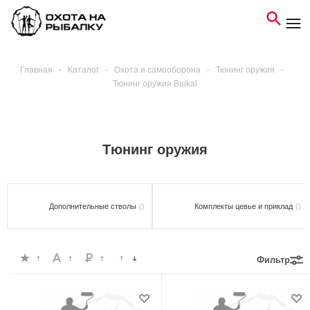
Главная
-
Каталог
-
Охота и самооборона
-
Тюнинг оружия
-
Тюнинг оружия Baikal
Тюнинг оружия
Дополнительные стволы
()
Комплекты цевье и приклад
()
Фильтр