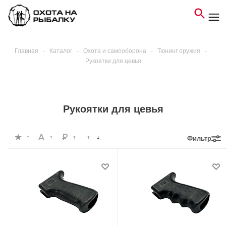
Главная
-
Каталог
-
Охота и самооборона
-
Тюнинг оружия
-
Рукоятки для цевья
Рукоятки для цевья
Фильтр