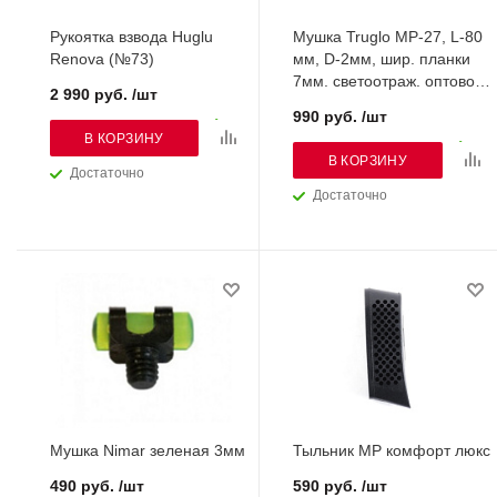
Рукоятка взвода Huglu
Мушка Truglo МР-27, L-80
Renova (№73)
мм, D-2мм, шир. планки
7мм. светоотраж. оптовол.
2 990 руб. /шт
красн.
990 руб. /шт
В КОРЗИНУ
В КОРЗИНУ
Достаточно
Достаточно
Мушка Nimar зеленая 3мм
Тыльник МР комфорт люкс
490 руб. /шт
590 руб. /шт