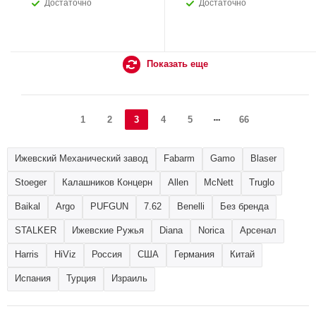
Достаточно
Достаточно
Показать еще
1
2
3
4
5
66
Ижевский Механический завод
Fabarm
Gamo
Blaser
Stoeger
Калашников Концерн
Allen
McNett
Truglo
Baikal
Argo
PUFGUN
7.62
Benelli
Без бренда
STALKER
Ижевские Ружья
Diana
Norica
Арсенал
Harris
HiViz
Россия
США
Германия
Китай
Испания
Турция
Израиль