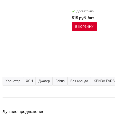
Достаточно
515 руб. /шт
В КОРЗИНУ
Хольстер
ХСН
Джагер
Fobus
Без бренда
KENDA FAR
Лучшие предложения