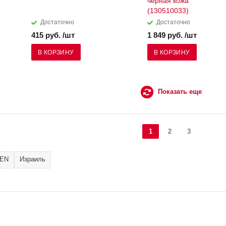
черная кожа
(130510033)
Достаточно
Достаточно
415 руб. /шт
1 849 руб. /шт
В КОРЗИНУ
В КОРЗИНУ
Показать еще
1
2
3
BEN
Израиль