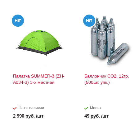
Палатка SUMMER-3 (ZH-
Баллончик СО2, 12гр.
A034-3) 3-х местная
(500шт. упк.)
Нет в наличии
Много
2 990 руб. /шт
49 руб. /шт