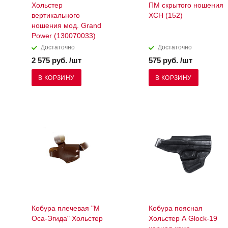
Хольстер
ПМ скрытого ношения
вертикального
ХСН (152)
ношения мод. Grand
Power (130070033)
Достаточно
Достаточно
2 575 руб. /шт
575 руб. /шт
В КОРЗИНУ
В КОРЗИНУ
Кобура плечевая "М
Кобура поясная
Оса-Эгида" Хольстер
Хольстер A Glock-19