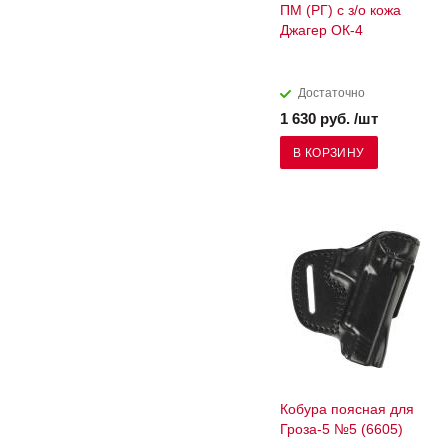
ПМ (РГ) с з/о кожа
Джагер ОК-4
Достаточно
1 630 руб. /шт
В КОРЗИНУ
Кобура поясная для
Гроза-5 №5 (6605)