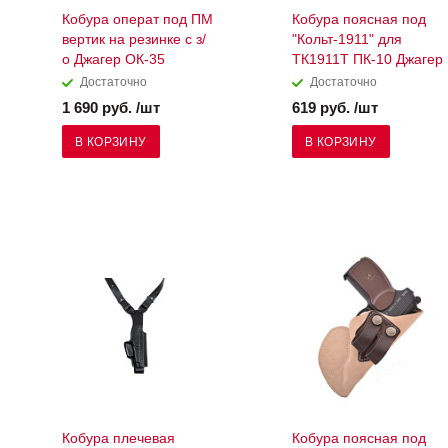
Кобура операт под ПМ
Кобура поясная под
вертик на резинке с з/
"Кольт-1911" для
о Джагер ОК-35
ТК1911Т ПК-10 Джагер
Достаточно
Достаточно
1 690 руб. /шт
619 руб. /шт
В КОРЗИНУ
В КОРЗИНУ
Кобура плечевая
Кобура поясная под