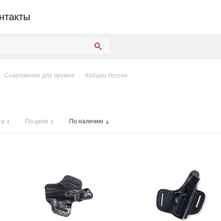
нтакты
Снаряжение для оружия
-
Кобуры Россия
ту
По цене
По наличию