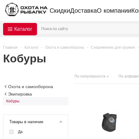
Скидки
Доставка
О компании
Ко
Каталог
Главная
-
Каталог
-
Охота и самооборона
-
Снаряжение для оружия
-
Кобуры
По популярности
По алфави
Охота и самооборона
Экипировка
Кобуры
Товары в наличии
Да