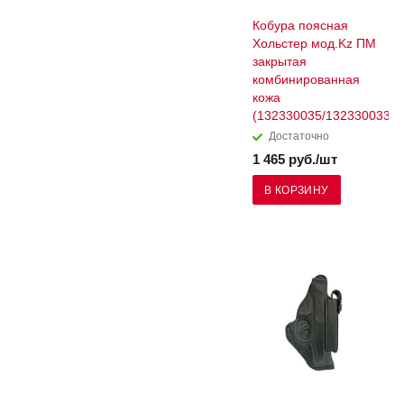
Кобура поясная
Хольстер мод.Kz ПМ
закрытая
комбинированная
кожа
(132330035/132330033)
Достаточно
1 465 руб./шт
В КОРЗИНУ