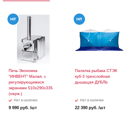
Печь Экономка
Палатка рыбака СТЭК
"ИНВЕНТ" Малая, с
куб-3 трехслойная
регулирующимися
дышащая ДУБЛЬ
экранами 510х290х335
(нерж.)
Нет в наличии
Нет в наличии
9 990 руб. /шт
22 390 руб. /шт