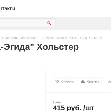
нтакты
Снаряжение для оружия
-
Кобура плечевая "М Оса-Эгида" Хольстер
-Эгида" Хольстер
Отложить
Сравнить
А
Цена
415 руб. /шт