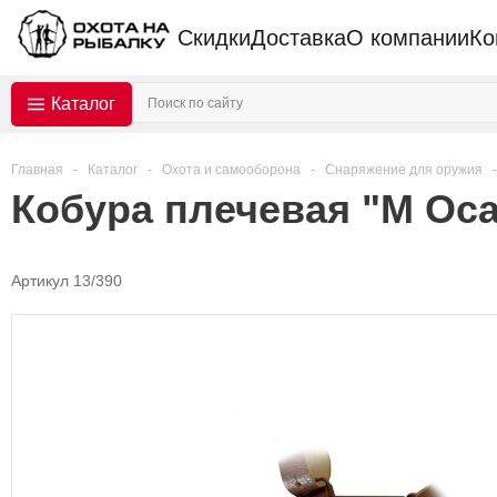
Скидки
Доставка
О компании
Ко
Каталог
Главная
-
Каталог
-
Охота и самооборона
-
Снаряжение для оружия
-
Кобура плечевая "М Оса
Артикул 13/390