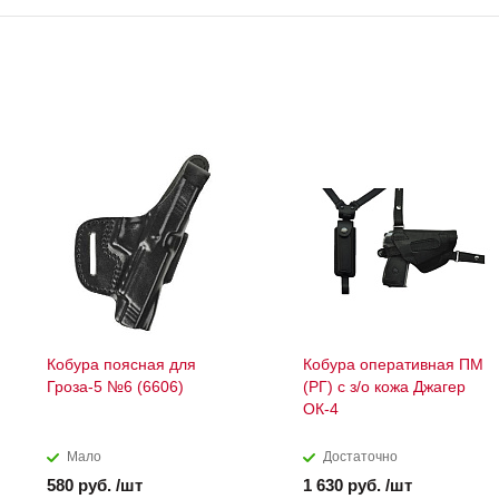
Кобура поясная для
Кобура оперативная ПМ
Гроза-5 №6 (6606)
(РГ) с з/о кожа Джагер
ОК-4
Мало
Достаточно
580 руб. /шт
1 630 руб. /шт