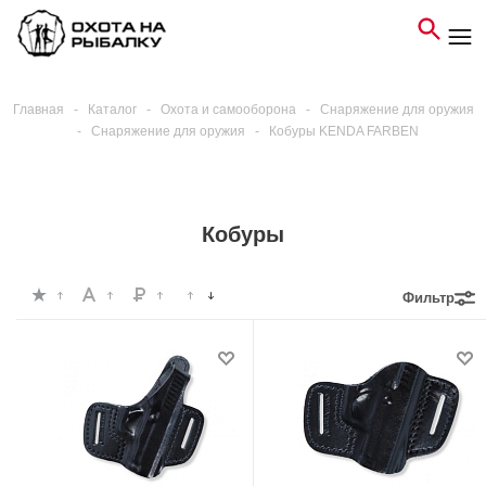
Главная
-
Каталог
-
Охота и самооборона
-
Снаряжение для оружия
-
Снаряжение для оружия
-
Кобуры KENDA FARBEN
Кобуры
Фильтр