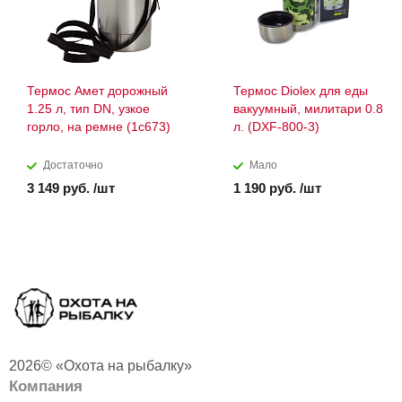
Термос Амет дорожный
Термос Diolex для еды
1.25 л, тип DN, узкое
вакуумный, милитари 0.8
горло, на ремне (1с673)
л. (DXF-800-3)
Достаточно
Мало
3 149 руб. /шт
1 190 руб. /шт
2026© «Охота на рыбалку»
Компания