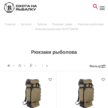
Главная
-
Каталог
-
Туризм
-
Рюкзаки, сумки
-
Рюкзаки рыболова
-
Рюкзаки рыболова HUNTSMAN
Рюкзаки рыболова
Фильтр