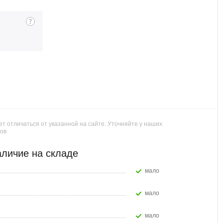
т отличаться от указанной на сайте. Уточняйте у наших
ов
личие на складе
Мало
Мало
Мало