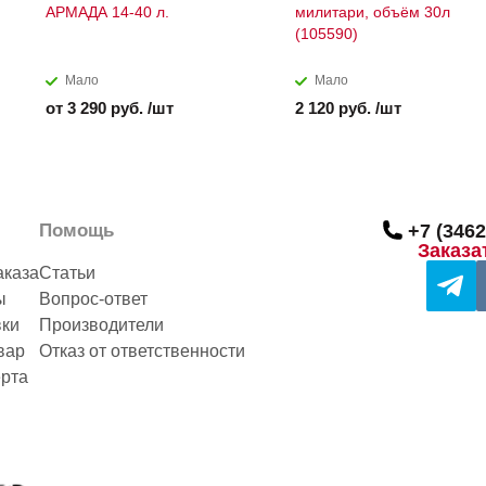
АРМАДА 14-40 л.
милитари, объём 30л
(105590)
Мало
Мало
от 3 290 руб. /шт
2 120 руб. /шт
Помощь
+7 (3462
Заказа
аказа
Статьи
ы
Вопрос-ответ
вки
Производители
вар
Отказ от ответственности
рта