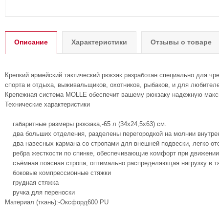
Описание
Характеристики
Отзывы о товаре
Крепкий армейский тактический рюкзак разработан специально для ч
спорта и отдыха, выживальщиков, охотников, рыбаков, и для любител
Крепежная система MOLLE обеспечит вашему рюкзаку надежную макс
Технические характеристики
габаритные размеры рюкзака,-65 л (34х24,5х63) см.
два больших отделения, разделены перегородкой на молнии внутрен
два навесных кармана со стропами для внешней подвески, легко отс
ребра жесткости по спинке, обеспечивающие комфорт при движении
съёмная поясная стропа, оптимально распределяющая нагрузку в таз
боковые компрессионные стяжки
грудная стяжка
ручка для переноски
Материал (ткань):-Оксфорд600 PU