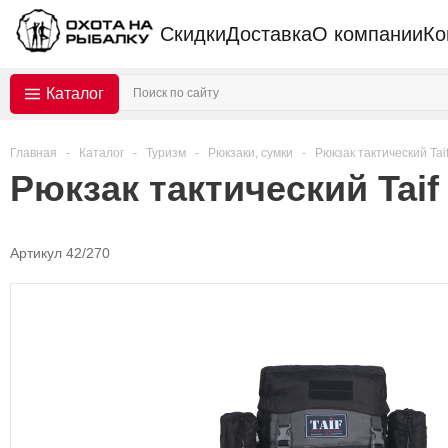
Скидки
Доставка
О компании
Ко
Каталог
Главная
-
Каталог
-
Туризм
-
Рюкзаки, сумки
-
Рюкзак тактический Tai
Рюкзак тактический Taif
Артикул 42/270