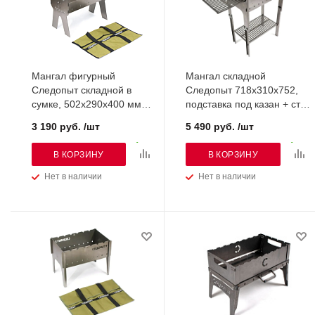
Мангал фигурный
Мангал складной
Следопыт складной в
Следопыт 718х310х752,
сумке, 502х290х400 мм
подставка под казан + стол
(PF-GR-16), толщина 2 мм
толщина 2 мм, в сумке
3 190 руб. /шт
5 490 руб. /шт
(PF-GR-23)
В КОРЗИНУ
В КОРЗИНУ
Нет в наличии
Нет в наличии