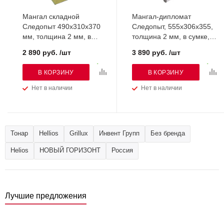
Мангал складной
Мангал-дипломат
Следопыт 490х310х370
Следопыт, 555х306х355,
мм, толщина 2 мм, в
толщина 2 мм, в сумке,
сумке (PF-GR-02)
PF-GR-24
2 890 руб. /шт
3 890 руб. /шт
В КОРЗИНУ
В КОРЗИНУ
Нет в наличии
Нет в наличии
Тонар
Hellios
Grillux
Инвент Групп
Без бренда
Helios
НОВЫЙ ГОРИЗОНТ
Россия
Лучшие предложения