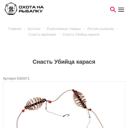
Главная
-
Каталог
-
Рыболовные товары
-
Летняя рыбалка
-
Снасть карповая
-
Снасть Убийца карася
Снасть Убийца карася
Артикул 03/0471