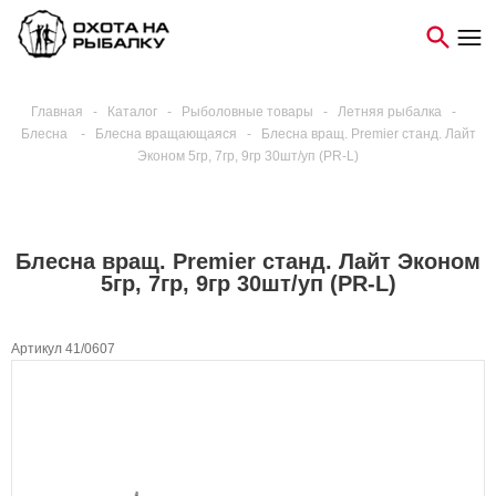
Главная
-
Каталог
-
Рыболовные товары
-
Летняя рыбалка
-
Блесна
-
Блесна вращающаяся
-
Блесна вращ. Premier станд. Лайт
Эконом 5гр, 7гр, 9гр 30шт/уп (PR-L)
Блесна вращ. Premier станд. Лайт Эконом
5гр, 7гр, 9гр 30шт/уп (PR-L)
Артикул 41/0607