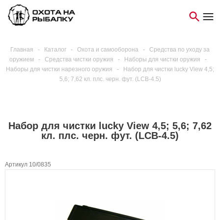
Главная
-
Каталог
-
Охота и самооборона
-
Средства по уходу за
оружием
-
Средства чистки оружия
-
Наборы для чистки оружия
-
Наборы для чистки нарезного оружия
-
Набор для чистки lucky View 4,5;
5,6; 7,62 кл. плс. черн. фут. (LCB-4.5)
Набор для чистки lucky View 4,5; 5,6; 7,62
кл. плс. черн. фут. (LCB-4.5)
Артикул 10/0835