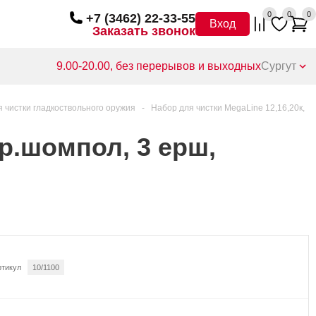
0
0
0
+7 (3462) 22-33-55
Вход
Заказать звонок
9.00-20.00, без перерывов и выходных
Сургут
 чистки гладкоствольного оружия
-
Набор для чистки MegaLine 12,16,20к,
ер.шомпол, 3 ерш,
ртикул
10/1100