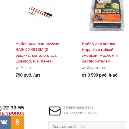
Набор д/чистки оружия
Набор для чистки
BAIEX 366ТКМ (3
Hoppe's с гибкой
ершика, металопласт.
змейкой, маслом и
шомпол, п/э, пакет)
растворителем
Много
Достаточно
790 руб. /шт
от 3 590 руб. /наб
) 22-33-55
Подписывайтесь
ть звонок
на новости и акции