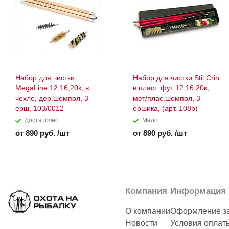
Набор для чистки
Набор для чистки Stil Crin
MegaLine 12,16,20к, в
в пласт. фут 12,16,20к,
чехле, дер.шомпол, 3
мет/плас.шомпол, 3
ерш, 103/0012
ершика, (арт. 108b)
Достаточно
Мало
от 890 руб. /шт
от 890 руб. /шт
Компания
Информация
О компании
Оформление з
Новости
Условия оплат