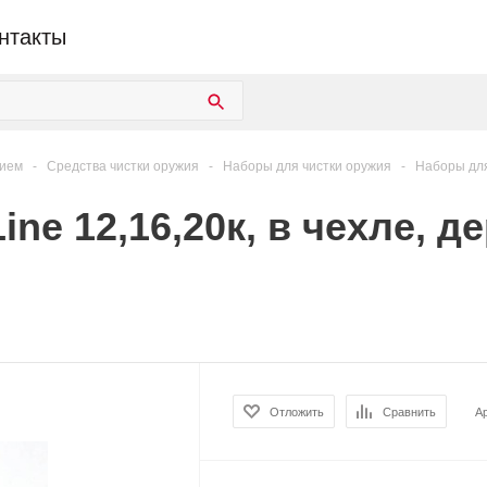
нтакты
жием
-
Средства чистки оружия
-
Наборы для чистки оружия
-
Наборы для
ne 12,16,20к, в чехле, д
Отложить
Сравнить
А