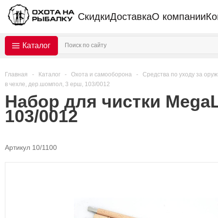
Скидки
Доставка
О компании
Ко
Каталог
Главная
-
Каталог
-
Охота и самооборона
-
Средства по уходу за ору
в чехле, дер.шомпол, 3 ерш, 103/0012
Набор для чистки MegaLi
103/0012
Артикул 10/1100