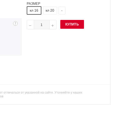
РАЗМЕР
кл 16
кл 20
-
КУПИТЬ
т отличаться от указанной на сайте. Уточняйте у наших
ов