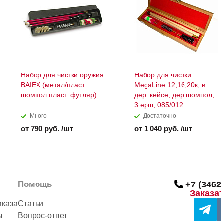
Набор для чистки оружия
Набор для чистки
BAIEX (метал/пласт.
MegaLine 12,16,20к, в
шомпол пласт. футляр)
дер. кейсе, дер.шомпол,
3 ерш, 085/012
Много
Достаточно
от 790 руб. /шт
от 1 040 руб. /шт
Помощь
+7 (3462
Заказа
аказа
Статьи
ы
Вопрос-ответ