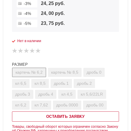
24, 25 руб.
-3%
24, 00 руб.
-4%
23, 75 руб.
-5%
Нет в наличии
РАЗМЕР
картечь № 6,2
картечь № 8,5
дробь 0
кл 6,5
кл 8,5
дробь 1
дробь 2
дробь 3
дробь 4
кл 4,5
кл 5,6/22LR
кл 6,2
кл 7,62
дробь 0000
дробь 00
ОСТАВИТЬ ЗАЯВКУ
Товары, свободный оборот которых ограничен согласно Закону
об Оружии РФ, запрещены к приобретению посредством