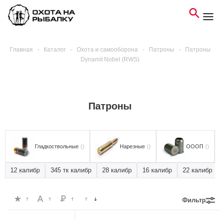
Главная
-
Каталог
-
Охота и самооборона
-
Патроны
-
Патроны
Dynamit Nobel (RWS)
Патроны
Гладкоствольные
()
Нарезные
()
ОООП
()
12 калибр
345 тк калибр
28 калибр
16 калибр
22 калибр
Фильтр