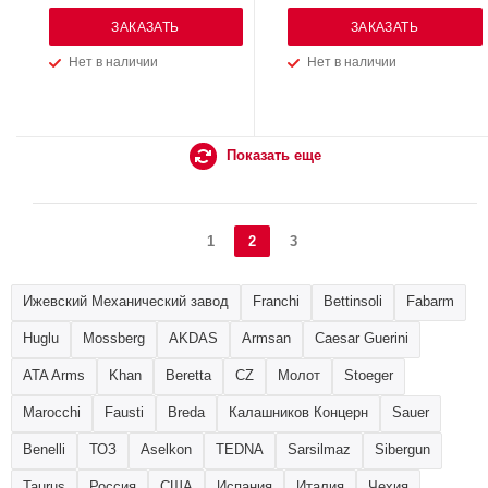
ЗАКАЗАТЬ
ЗАКАЗАТЬ
Нет в наличии
Нет в наличии
Показать еще
1
2
3
Ижевский Механический завод
Franchi
Bettinsoli
Fabarm
Huglu
Mossberg
AKDAS
Armsan
Caesar Guerini
ATA Arms
Khan
Beretta
CZ
Молот
Stoeger
Marocchi
Fausti
Breda
Калашников Концерн
Sauer
Benelli
ТОЗ
Aselkon
TEDNA
Sarsilmaz
Sibergun
Taurus
Россия
США
Испания
Италия
Чехия