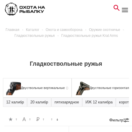
Главная
-
Каталог
-
Охота и самооборона
-
Оружие охотничье
-
Гладкоствольные ружья
-
Гладкоствольные ружья Kral Arms
Гладкоствольные ружья
Двуствольные вертикальные
()
Двуствольные горизонталь
12 калибр
20 калибр
пятизарядное
ИЖ 12 калибра
коротк
Фильтр