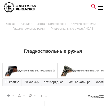
Главная
-
Каталог
-
Охота и самооборона
-
Оружие охотничье
-
Гладкоствольные ружья
-
Гладкоствольные ружья AKDAS
Гладкоствольные ружья
Двуствольные вертикальные
()
Двуствольные горизонталь
12 калибр
20 калибр
пятизарядное
ИЖ 12 калибра
коротк
Фильтр