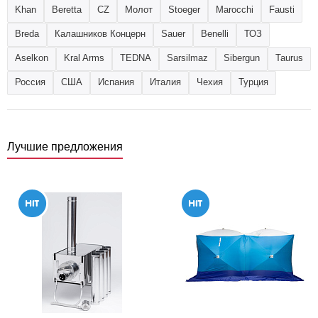
Khan
Beretta
CZ
Молот
Stoeger
Marocchi
Fausti
Breda
Калашников Концерн
Sauer
Benelli
ТОЗ
Aselkon
Kral Arms
TEDNA
Sarsilmaz
Sibergun
Taurus
Россия
США
Испания
Италия
Чехия
Турция
Лучшие предложения