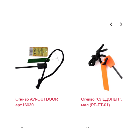
Огниво AVI-OUTDOOR
Огниво "СЛЕДОПЫТ",
арт.16030
мал.(PF-FT-01)