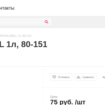
нтакты
ROYALGRILL 1л, 80-151
 1л, 80-151
Отложить
Сравнить
А
Цена
75 руб. /шт