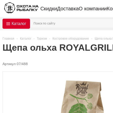
Скидки
Доставка
О компании
Ко
Каталог
Главная
-
Каталог
-
Туризм
-
Костровое оборудование
-
Щепа ольха 
Щепа ольха ROYALGRILL
Артикул 07/488