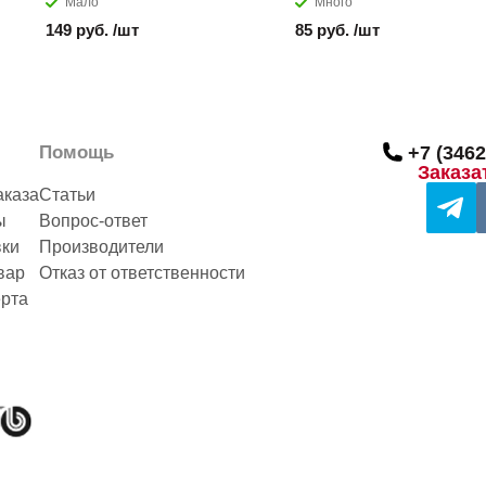
Мало
Много
149 руб. /шт
85 руб. /шт
Помощь
+7 (3462
Заказа
аказа
Статьи
ы
Вопрос-ответ
вки
Производители
вар
Отказ от ответственности
рта