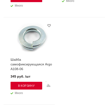
Много
Много
Шайба
самофиксирующаяся Argo
А108-06
345 руб. /шт
В КОРЗИНУ
Много