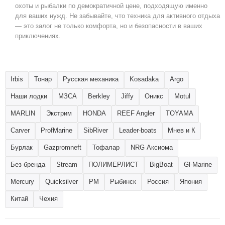
охоты и рыбалки по демократичной цене, подходящую именно
для ваших нужд. Не забывайте, что техника для активного отдыха
— это залог не только комфорта, но и безопасности в ваших
приключениях.
Irbis
Тонар
Русская механика
Kosadaka
Argo
Наши лодки
МЗСА
Berkley
Jiffy
Оникс
Motul
MARLIN
Экстрим
HONDA
REEF Angler
TOYAMA
Carver
ProfMarine
SibRiver
Leader-boats
Мнев и К
Бурлак
Gazpromneft
Тофалар
NRG Аксиома
Без бренда
Stream
ПОЛИМЕРЛИСТ
BigBoat
Gl-Marine
Mercury
Quicksilver
РМ
Рыбинск
Россия
Япония
Китай
Чехия