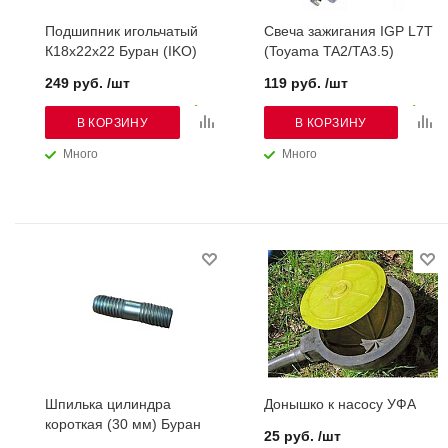
Подшипник игольчатый
Свеча зажигания IGP L7T
К18х22х22 Буран (IKO)
(Toyama TA2/TA3.5)
249 руб. /шт
119 руб. /шт
В КОРЗИНУ
В КОРЗИНУ
Много
Много
Шпилька цилиндра
Донышко к насосу УФА
короткая (30 мм) Буран
25 руб. /шт