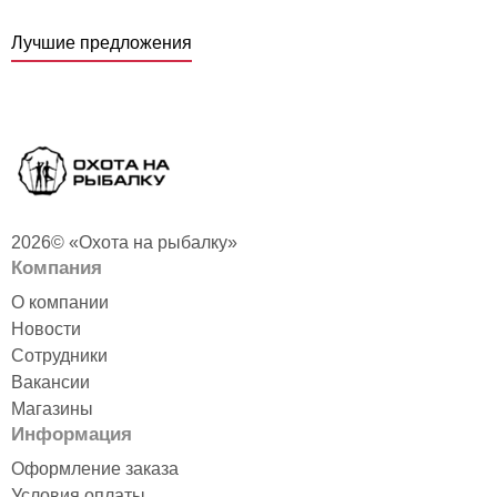
Лучшие предложения
2026© «Охота на рыбалку»
Компания
О компании
Новости
Печь Экономка
Палатка рыбака СТЭК
"ИНВЕНТ" Малая, с
куб-3 трехслойная
Сотрудники
регулирующимися
дышащая ДУБЛЬ
Вакансии
экранами 510х290х335
Нет в наличии
Магазины
(нерж.)
22 390 руб. /шт
Информация
Нет в наличии
ПОДРОБНЕЕ
Оформление заказа
9 990 руб. /шт
Условия оплаты