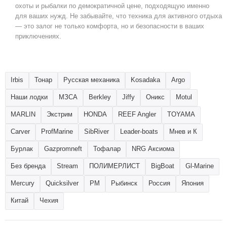
охоты и рыбалки по демократичной цене, подходящую именно
для ваших нужд. Не забывайте, что техника для активного отдыха
— это залог не только комфорта, но и безопасности в ваших
приключениях.
Irbis
Тонар
Русская механика
Kosadaka
Argo
Наши лодки
МЗСА
Berkley
Jiffy
Оникс
Motul
MARLIN
Экстрим
HONDA
REEF Angler
TOYAMA
Carver
ProfMarine
SibRiver
Leader-boats
Мнев и К
Бурлак
Gazpromneft
Тофалар
NRG Аксиома
Без бренда
Stream
ПОЛИМЕРЛИСТ
BigBoat
Gl-Marine
Mercury
Quicksilver
РМ
Рыбинск
Россия
Япония
Китай
Чехия