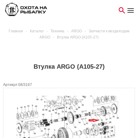
Главная
-
Каталог
-
Техника
-
ARGO
-
Запчасти к вездеходам
ARGO
-
Втулка ARGO (A105-27)
Втулка ARGO (A105-27)
Артикул 08/3167