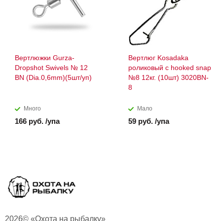
Вертлюжки Gurza-
Вертлюг Kosadaka
Dropshot Swivels № 12
роликовый с hooked snap
BN (Dia.0,6mm)(5шт/уп)
№8 12кг. (10шт) 3020BN-
8
Много
Мало
166 руб. /упа
59 руб. /упа
2026© «Охота на рыбалку»