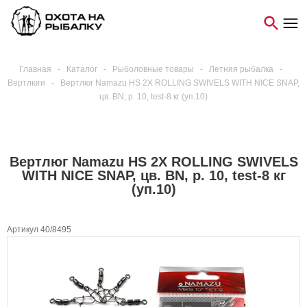
Главная
-
Каталог
-
Рыболовные товары
-
Летняя рыбалка
-
Вертлюги
-
Вертлюг Namazu HS 2X ROLLING SWIVELS WITH NICE SNAP,
цв. BN, р. 10, test-8 кг (уп.10)
Вертлюг Namazu HS 2X ROLLING SWIVELS
WITH NICE SNAP, цв. BN, р. 10, test-8 кг
(уп.10)
Артикул 40/8495