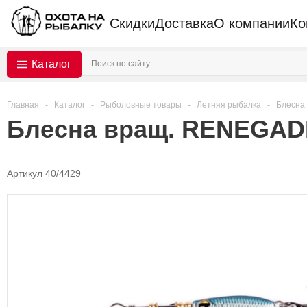
Скидки
Доставка
О компании
Ко
Каталог
Главная
-
Каталог
-
Рыболовные товары
-
Летняя рыбалка
-
Блесна
Блесна вращ. RENEGADE 
Артикул 40/4429