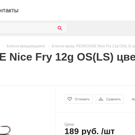
нтакты
-
Блесна вращающаяся
-
Блесна вращ. RENEGADE Nice Fry 12g OS(LS) ц
Nice Fry 12g OS(LS) цве
Отложить
Сравнить
А
Цена
189 руб. /шт