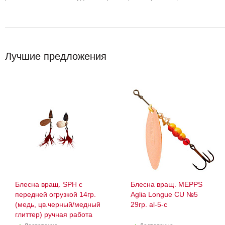
Лучшие предложения
Блесна вращ. SPH с
Блесна вращ. MEPPS
передней огрузкой 14гр.
Aglia Longue CU №5
(медь, цв.черный/медный
29гр. al-5-c
глиттер) ручная работа