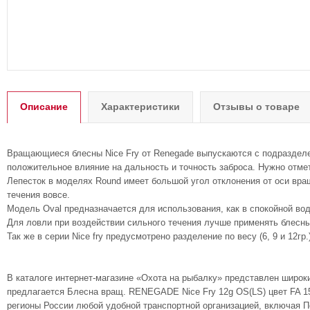
Описание
Характеристики
Отзывы о товаре
Вращающиеся блесны Nice Fry от Renegade выпускаются с подразделен
положительное влияние на дальность и точность заброса. Нужно отмет
Лепесток в моделях Round имеет большой угол отклонения от оси вра
течения вовсе.
Модель Oval предназначается для использования, как в спокойной воде
Для ловли при воздействии сильного течения лучше применять блесны
Так же в серии Nice fry предусмотрено разделение по весу (6, 9 и 12гр
В каталоге интернет-магазине «Охота на рыбалку» представлен широк
предлагается Блесна вращ. RENEGADE Nice Fry 12g OS(LS) цвет FA 155
регионы России любой удобной транспортной организацией, включая П