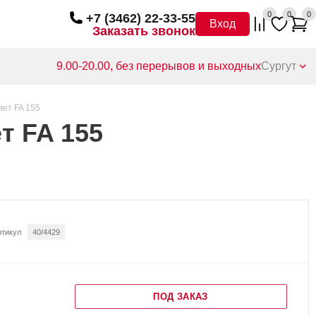
0
0
0
+7 (3462) 22-33-55
Вход
Заказать звонок
9.00-20.00, без перерывов и выходных
Сургут
вет FA 155
т FA 155
ртикул
40/4429
ПОД ЗАКАЗ