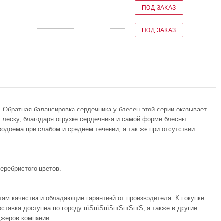
ПОД ЗАКАЗ
ПОД ЗАКАЗ
 Обратная балансировка сердечника у блесен этой серии оказывает
 леску, благодаря огрузке сердечника и самой форме блесны.
одоема при слабом и среднем течении, а так же при отсутствии
серебристого цветов.
там качества и обладающие гарантией от производителя. К покупке
тавка доступна по городу пїЅпїЅпїЅпїЅпїЅпїЅ, а также в другие
джеров компании.