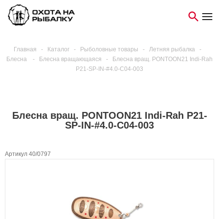
Главная
-
Каталог
-
Рыболовные товары
-
Летняя рыбалка
-
Блесна
-
Блесна вращающаяся
-
Блесна вращ. PONTOON21 Indi-Rah
P21-SP-IN-#4.0-C04-003
Блесна вращ. PONTOON21 Indi-Rah P21-
SP-IN-#4.0-C04-003
Артикул 40/0797