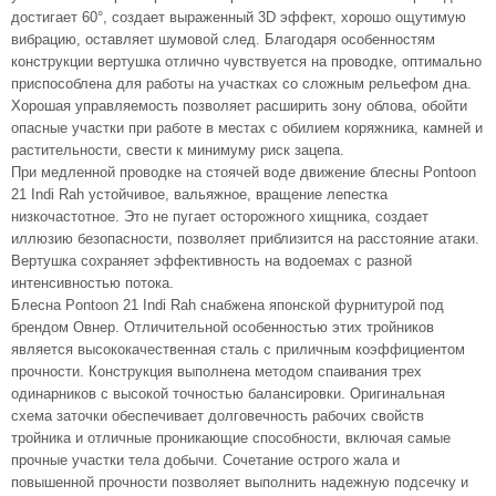
достигает 60°, создает выраженный 3D эффект, хорошо ощутимую
вибрацию, оставляет шумовой след. Благодаря особенностям
конструкции вертушка отлично чувствуется на проводке, оптимально
приспособлена для работы на участках со сложным рельефом дна.
Хорошая управляемость позволяет расширить зону облова, обойти
опасные участки при работе в местах с обилием коряжника, камней и
растительности, свести к минимуму риск зацепа.
При медленной проводке на стоячей воде движение блесны Pontoon
21 Indi Rah устойчивое, вальяжное, вращение лепестка
низкочастотное. Это не пугает осторожного хищника, создает
иллюзию безопасности, позволяет приблизится на расстояние атаки.
Вертушка сохраняет эффективность на водоемах с разной
интенсивностью потока.
Блесна Pontoon 21 Indi Rah снабжена японской фурнитурой под
брендом Овнер. Отличительной особенностью этих тройников
является высококачественная сталь с приличным коэффициентом
прочности. Конструкция выполнена методом спаивания трех
одинарников с высокой точностью балансировки. Оригинальная
схема заточки обеспечивает долговечность рабочих свойств
тройника и отличные проникающие способности, включая самые
прочные участки тела добычи. Сочетание острого жала и
повышенной прочности позволяет выполнить надежную подсечку и