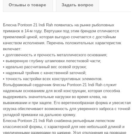
Отзывы о товаре
Задать вопрос
Блесна Pontoon 21 Indi Rah появилась на рынке рыболовных
приманок в 14-м году. Вертушки под этим брендом отличаются
приемлемой ценой, которая выгодно сочетается с достойным
качеством исполнения. Перечень положительных характеристик
включает:
• долговечность и прочность металлического основания;
• выверенную глубину штамповки лепестковой части;
• идеально рассчитанный вес осевой огрузки;
• надежный тройник с качественной заточкой;
• точность настройки всех конструктивных элементов.
Вольфрамовый сердечник блесны Pontoon 21 Indi Rah служит
надежным основанием для всей конструкции, которая способна
выдерживать значительные нагрузки во время клева, на
вываживании и при зацепе. Его веретенообразная форма и увесистая
огрузка обеспечивают возможность для уверенного заброса с точной
укладкой приманки на дальнюю кромку.
Блесна Pontoon 21 Indi Rah снабжена рельефным лепестком
классической формы, с характерной для нее небольшой длиной и
увеличенными размерами по ширине. Угол отклонения на проводке