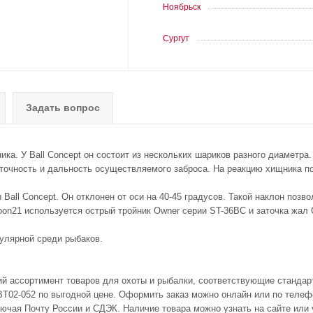
Ноябрьск
Сургут
Задать вопрос
ка. У Ball Concept он состоит из нескольких шариков разного диаметра
 точность и дальность осуществляемого заброса. На реакцию хищника п
Ball Concept. Он отклонен от оси на 40-45 градусов. Такой наклон позв
on21 используется острый тройник Owner серии ST-36BC и заточка жал Cu
пулярной среди рыбаков.
ий ассортимент товаров для охоты и рыбалки, соответствующие стандар
02-052 по выгодной цене. Оформить заказ можно онлайн или по телефон
лючая Почту России и СДЭК. Наличие товара можно узнать на сайте или