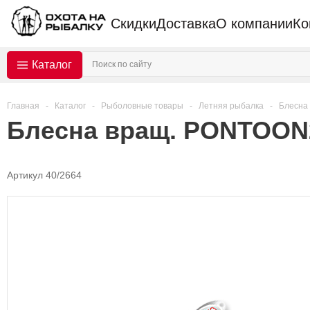
Скидки
Доставка
О компании
Ко
Каталог
Главная
-
Каталог
-
Рыболовные товары
-
Летняя рыбалка
-
Блесна
Блесна вращ. PONTOON21
Артикул 40/2664