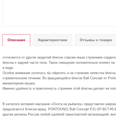
Описание
Характеристики
Отзывы о товаре
отличается от других моделей блесен совсем иным строением сердечни
блесны к задней части тела. Такое смещение положительно влияет на
в воде.
Особое внимание хотелось бы обратить и на строение лепестка блесны 
стремительном течении. Во вращающейся блесне Ball Concept от Ponto
миниатюрная мушка.
Именно удобность и практичность строения этой блесны делает ее по
В каталоге интернет-магазине «Охота на рыбалку» представлен широк
предлагается Блесна вращ. PONTOON21 Ball Concept P21-SP-BCT-#5-BT
другие регионы России любой удобной транспортной организацией, вк