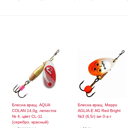
Блесна вращ. AQUA
Блесна вращ. Mepps
COLAN 14,0g, лепесток
AGLIA-E AG Red Bright
№ 4, цвет CL-11
№3 (6,5г) ae-3-a-r
(серебро, красный)