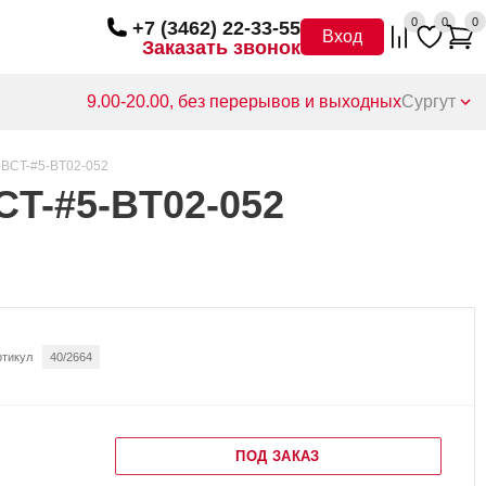
0
0
0
+7 (3462) 22-33-55
Вход
Заказать звонок
9.00-20.00, без перерывов и выходных
Сургут
-BCT-#5-BT02-052
CT-#5-BT02-052
ртикул
40/2664
ПОД ЗАКАЗ