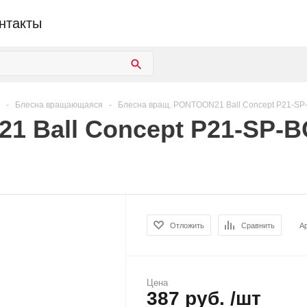
нтакты
-
Блесна вращающаяся
-
Блесна вращ. PONTOON21 Ball Concept P21-SP
 Ball Concept P21-SP-B
Отложить
Сравнить
А
Цена
387 руб. /шт