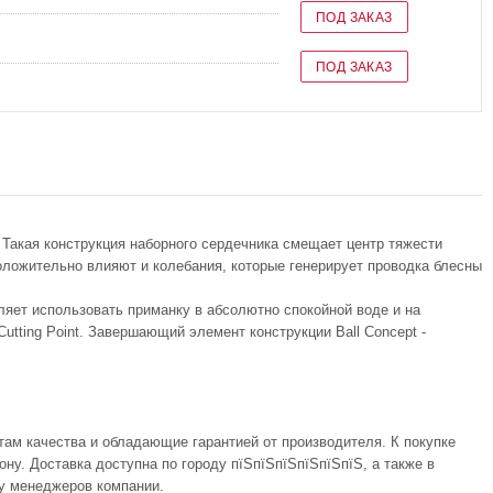
ПОД ЗАКАЗ
ПОД ЗАКАЗ
. Такая конструкция наборного сердечника смещает центр тяжести
оложительно влияют и колебания, которые генерирует проводка блесны
оляет использовать приманку в абсолютно спокойной воде и на
tting Point. Завершающий элемент конструкции Ball Concept -
там качества и обладающие гарантией от производителя. К покупке
у. Доставка доступна по городу пїЅпїЅпїЅпїЅпїЅпїЅ, а также в
 у менеджеров компании.