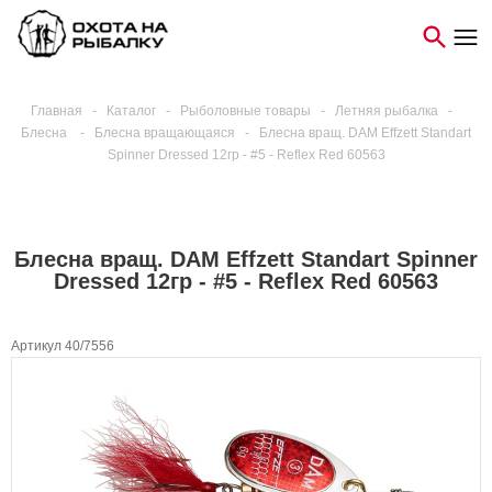
Главная
-
Каталог
-
Рыболовные товары
-
Летняя рыбалка
-
Блесна
-
Блесна вращающаяся
-
Блесна вращ. DAM Effzett Standart
Spinner Dressed 12гр - #5 - Reflex Red 60563
Блесна вращ. DAM Effzett Standart Spinner
Dressed 12гр - #5 - Reflex Red 60563
Артикул 40/7556