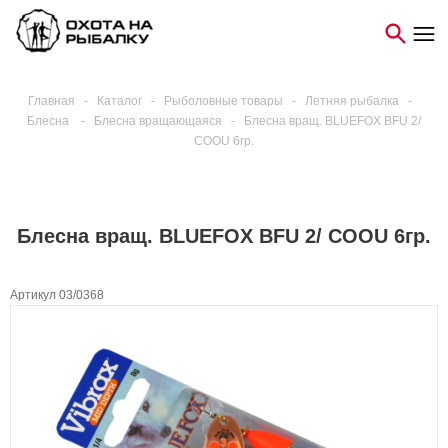
Главная
-
Каталог
-
Рыболовные товары
-
Летняя рыбалка
-
Блесна
-
Блесна вращающаяся
-
Блесна вращ. BLUEFOX BFU 2/
COOU 6гр.
Блесна вращ. BLUEFOX BFU 2/ COOU 6гр.
Артикул 03/0368