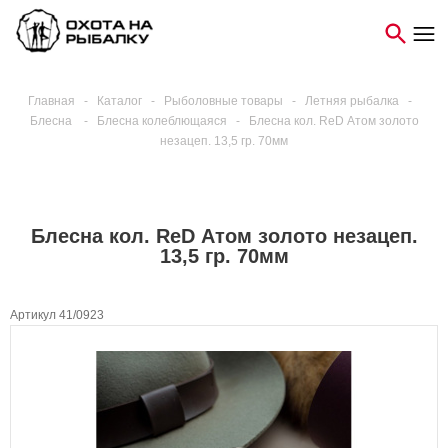
Главная
-
Каталог
-
Рыболовные товары
-
Летняя рыбалка
-
Блесна
-
Блесна колеблющаяся
-
Блесна кол. ReD Атом золото
незацеп. 13,5 гр. 70мм
Блесна кол. ReD Атом золото незацеп.
13,5 гр. 70мм
Артикул 41/0923