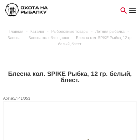
Главная
-
Каталог
-
Рыболовные товары
-
Летняя рыбалка
-
Блесна
-
Блесна колеблющаяся
-
Блесна кол. SPIKE Рыбка, 12 гр.
белый, блест.
Блесна кол. SPIKE Рыбка, 12 гр. белый,
блест.
Артикул 41/053