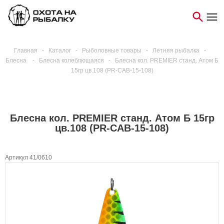
Главная
-
Каталог
-
Рыболовные товары
-
Летняя рыбалка
-
Блесна
-
Блесна колеблющаяся
-
Блесна кол. PREMIER станд. Атом Б
15гр цв.108 (PR-СAB-15-108)
Блесна кол. PREMIER станд. Атом Б 15гр
цв.108 (PR-СAB-15-108)
Артикул 41/0610