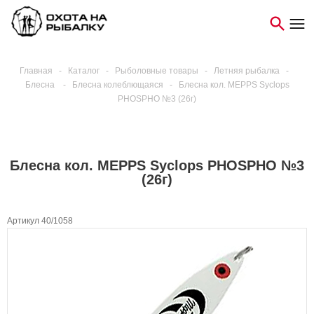
Главная
-
Каталог
-
Рыболовные товары
-
Летняя рыбалка
-
Блесна
-
Блесна колеблющаяся
-
Блесна кол. MEPPS Syclops
PHOSPHO №3 (26г)
Блесна кол. MEPPS Syclops PHOSPHO №3
(26г)
Артикул 40/1058