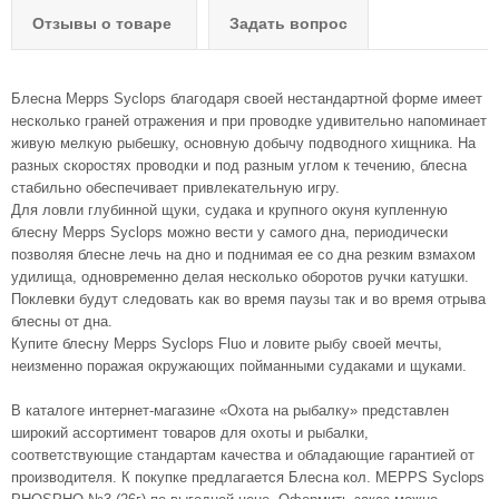
Отзывы о товаре
Задать вопрос
Блесна Mepps Syclops благодаря своей нестандартной форме имеет
несколько граней отражения и при проводке удивительно напоминает
живую мелкую рыбешку, основную добычу подводного хищника. На
разных скоростях проводки и под разным углом к течению, блесна
стабильно обеспечивает привлекательную игру.
Для ловли глубинной щуки, судака и крупного окуня купленную
блесну Mepps Syclops можно вести у самого дна, периодически
позволяя блесне лечь на дно и поднимая ее со дна резким взмахом
удилища, одновременно делая несколько оборотов ручки катушки.
Поклевки будут следовать как во время паузы так и во время отрыва
блесны от дна.
Купите блесну Mepps Syclops Fluo и ловите рыбу своей мечты,
неизменно поражая окружающих пойманными судаками и щуками.
В каталоге интернет-магазине «Охота на рыбалку» представлен
широкий ассортимент товаров для охоты и рыбалки,
соответствующие стандартам качества и обладающие гарантией от
производителя. К покупке предлагается Блесна кол. MEPPS Syclops