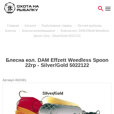
Главная
-
Каталог
-
Рыболовные товары
-
Летняя рыбалка
-
Блесна
-
Блесна колеблющаяся
-
Блесна кол. DAM Effzett Weedless
Spoon 22гр - Silver/Gold 5022122
Блесна кол. DAM Effzett Weedless Spoon
22гр - Silver/Gold 5022122
Артикул 40/2481