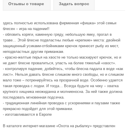
Отзывы о товаре
Задать вопрос
здесь полностью использована фирменная «фишка» этой семьи
блесен – игра на падении!!
- обловить коряги, каменную гряду, небольшую ямку, прогал в
траве… Этой блесне подвластны любые «крепкие» места: двойной
защищенный усиками-отбойниками крючок принесет рыбу из мест,
неподвластных другим приманкам.
- красно-желтые перья на хвосте не только маскируют крючок, но и
не дают блесне провалиться, упасть на более тяжелый «хвост».
- контролируя падение, добейтесь, чтобы блесна падала в воде «как
лист». Нельзя давать блесне слишком много свободы, но и слишком
мало тоже – потренируйтесь на прозрачной воде. Особенно удается
такая проводка с лодки. И тогда… Всегда будьте на чеку – хватка
крупного хищника неожиданна и молниеносна. За ней также должна
последовать мгновенная подсечка.
- традиционная линейная проводка с ускорениями и паузами также
прекрасно подойдет для этой приманки.
- изготавливаются в Европе
В каталоге интернет-магазине «Охота на рыбалку» представлен