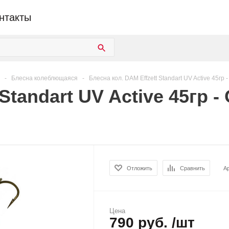
нтакты
-
Блесна колеблющаяся
-
Блесна кол. DAM Effzett Standart UV Active 45гр -
tandart UV Active 45гр - 
Отложить
Сравнить
А
Цена
790 руб. /шт