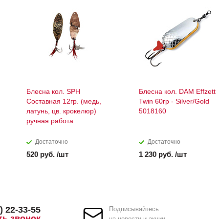
Блесна кол. SPH
Блесна кол. DAM Effzett
Составная 12гр. (медь,
Twin 60гр - Silver/Gold
латунь, цв. крокелюр)
5018160
ручная работа
Достаточно
Достаточно
520 руб. /шт
1 230 руб. /шт
) 22-33-55
Подписывайтесь
ть звонок
на новости и акции