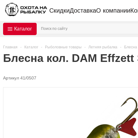
Скидки
Доставка
О компании
Ко
Каталог
Главная
-
Каталог
-
Рыболовные товары
-
Летняя рыбалка
-
Блесна
Блесна кол. DAM Effzett S
Артикул 41/0507