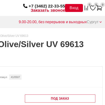
0
0
0
+7 (3462) 22-33-55
Вход
Заказать звонок
9.00-20.00, без перерывов и выходных
Сургут
 Olive/Silver UV 69613
Olive/Silver UV 69613
ртикул
41/0507
ПОД ЗАКАЗ